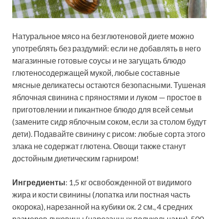
Натуральное мясо на безглютеновой диете можно
употреблять без раздумий: если не добавлять в него
магазинные готовые соусы и не загущать блюдо
глютеносодержащей мукой, любые составные
мясные деликатесы остаются безопасными. Тушеная
яблочная свинина с пряностями и луком — простое в
приготовлении и пикантное блюдо для всей семьи
(замените сидр яблочным соком, если за столом будут
дети). Подавайте свинину с рисом: любые сорта этого
злака не содержат глютена. Овощи также станут
достойным диетическим гарниром!
Ингредиенты
: 1,5 кг освобожденной от видимого
жира и кости свинины (лопатка или постная часть
окорока), нарезанной на кубики ок. 2 см., 4 средних
размеров луковицы (нарезанных полукольцами), 500