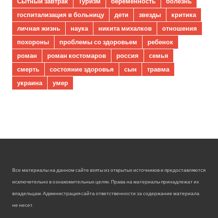
Сытный завтрак
Туризм
беременность
болезнь
госпитализация в больницу
дети
звезды
критика
личная жизнь
наука
никита михалков
отношения
похороны
проблемы со здоровьем
ребенок
роман
роман костомаров
россия
семья
смерть
состояние здоровья
сын
травма
украина
умер
Все материалы на данном сайте взяты из открытых источников и предоставляются
исключительно в ознакомительных целях. Права на материалы принадлежат их
владельцам. Администрация сайта ответственности за содержание материала
не несет.