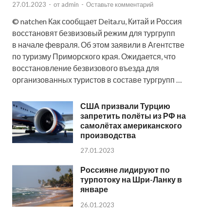
27.01.2023
-
от
admin
-
Оставьте комментарий
© natchen Как сообщает Deita.ru, Китай и Россия
восстановят безвизовый режим для тургрупп
в начале февраля. Об этом заявили в Агентстве
по туризму Приморского края. Ожидается, что
восстановление безвизового въезда для
организованных туристов в составе тургрупп …
США призвали Турцию
запретить полёты из РФ на
самолётах американского
производства
27.01.2023
Россияне лидируют по
турпотоку на Шри-Ланку в
январе
26.01.2023