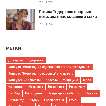
27.01.2023
Регина Тодоренко впервые
показала лицо младшего сына
27.01.2023
МЕТКИ
Для детей
Здоровье
Конкурс "Новогодние идейки приготовим из индейки"
Конкурс "Новогодние рецепты" с Kruazett
Конкурсные рецепты
Красота
Медицина
Мода
На второе
На десерт
На завтрак
На закуску
На обед
На полдник
На праздничный стол
На ужин
Новый год
Отдых
Путешествия
Стиль