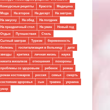
Конкурсные рецепты
Красота
Медицина
Мода
На второе
На десерт
На завтрак
На закуску
На обед
На полдник
На праздничный стол
На ужин
Новый год
Отдых
Путешествия
Стиль
Сытный завтрак
Туризм
беременность
болезнь
госпитализация в больницу
дети
звезды
критика
личная жизнь
наука
никита михалков
отношения
похороны
проблемы со здоровьем
ребенок
роман
роман костомаров
россия
семья
смерть
состояние здоровья
сын
травма
украина
умер