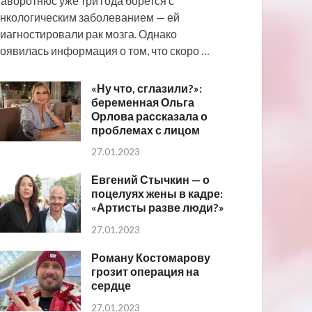
аворотнюс уже три года борется с
нкологическим заболеванием — ей
иагностировали рак мозга. Однако
оявилась информация о том, что скоро …
«Ну что, сглазили?»:
беременная Ольга
Орлова рассказала о
проблемах с лицом
27.01.2023
Евгений Стычкин — о
поцелуях жены в кадре:
«Артисты разве люди?»
27.01.2023
Роману Костомарову
грозит операция на
сердце
27.01.2023