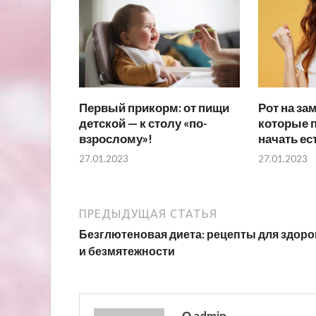
Первый прикорм: от пищи
Рот на зам
детской — к столу «по-
которые 
взрослому»!
начать ес
27.01.2023
27.01.2023
ПРЕДЫДУЩАЯ СТАТЬЯ
Безглютеновая диета: рецепты для здор
и безмятежности
О admin