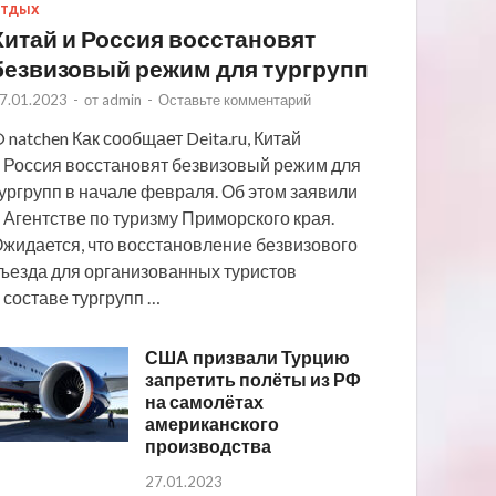
ТДЫХ
Китай и Россия восстановят
безвизовый режим для тургрупп
7.01.2023
-
от
admin
-
Оставьте комментарий
 natchen Как сообщает Deita.ru, Китай
 Россия восстановят безвизовый режим для
ургрупп в начале февраля. Об этом заявили
 Агентстве по туризму Приморского края.
жидается, что восстановление безвизового
ъезда для организованных туристов
 составе тургрупп …
США призвали Турцию
запретить полёты из РФ
на самолётах
американского
производства
27.01.2023