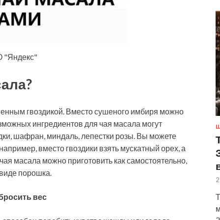
О "Яндекс"
сала?
ненным гвоздикой. Вместо сушеного имбиря можно
озможных ингредиентов для чая масала могут
Ш
дки, шафран, миндаль, лепестки розы. Вы можете
например, вместо гвоздики взять мускатный орех, а
чая масала можно приготовить как самостоятельно,
 виде порошка.
2
Т
сбросить вес
м