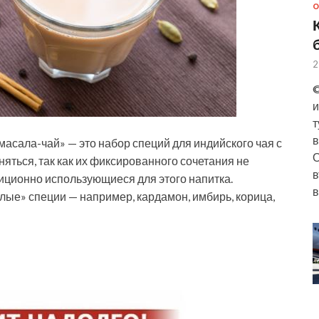
О
2
©
и
т
в
«масала-чай» — это набор специй для индийского чая с
О
яться, так как их фиксированного сочетания не
в
диционно использующиеся для этого напитка.
в
лые» специи — например, кардамон, имбирь, корица,