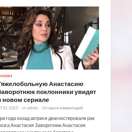
ОУБИЗ
Тяжелобольную Анастасию
Заворотнюк поклонники увидят
в новом сериале
7.01.2023
-
от
admin
-
Оставьте комментарий
ри года назад актрисе диагностировали рак
озга Анастасия Заворотнюк Анастасия