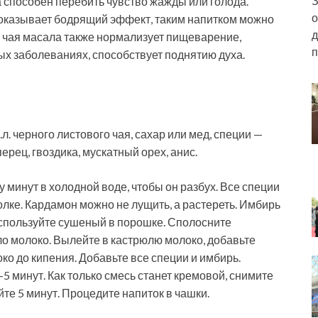
З
 способен перебить чувство жажды или голода.
о
 оказывает бодрящий эффект, таким напитком можно
д
е чая масала также нормализует пищеварение,
п
ых заболеваниях, способствует поднятию духа.
л. черного листового чая, сахар или мед, специи —
ерец, гвоздика, мускатный орех, анис.
 минут в холодной воде, чтобы он разбух. Все специи
олке. Кардамон можно не лущить, а растереть. Имбирь
 используйте сушеный в порошке. Сполосните
о молоко. Вылейте в кастрюлю молоко, добавьте
ко до кипения. Добавьте все специи и имбирь.
-5 минут. Как только смесь станет кремовой, снимите
йте 5 минут. Процедите напиток в чашки.