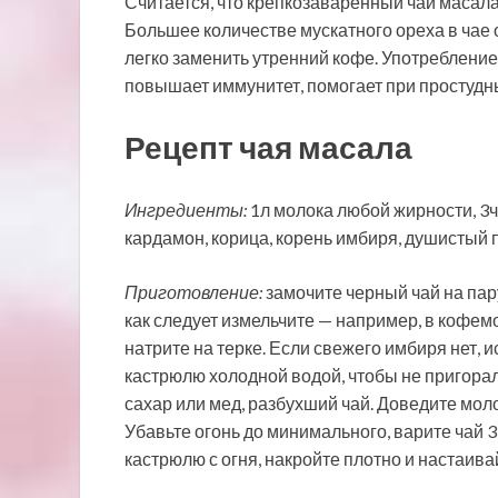
Считается, что крепкозаваренный чай масала
Большее количестве мускатного ореха в чае
легко заменить утренний кофе. Употреблени
повышает иммунитет, помогает при простудн
Рецепт чая масала
Ингредиенты:
1л молока любой жирности, 3ч.
кардамон, корица, корень имбиря, душистый п
Приготовление:
замочите черный чай на пару
как следует измельчите — например, в кофем
натрите на терке. Если свежего имбиря нет,
кастрюлю холодной водой, чтобы не пригорал
сахар или мед, разбухший чай. Доведите моло
Убавьте огонь до минимального, варите чай 3
кастрюлю с огня, накройте плотно и настаива