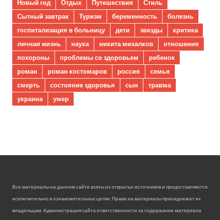
Новый год
Отдых
Путешествия
Стиль
Сытный завтрак
Туризм
беременность
болезнь
госпитализация в больницу
дети
звезды
критика
личная жизнь
наука
никита михалков
отношения
похороны
проблемы со здоровьем
ребенок
роман
роман костомаров
россия
семья
смерть
состояние здоровья
сын
травма
украина
умер
Все материалы на данном сайте взяты из открытых источников и предоставляются
исключительно в ознакомительных целях. Права на материалы принадлежат их
владельцам. Администрация сайта ответственности за содержание материала