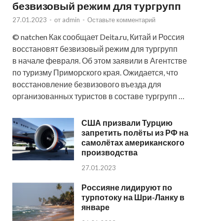
безвизовый режим для тургрупп
27.01.2023
-
от
admin
-
Оставьте комментарий
© natchen Как сообщает Deita.ru, Китай и Россия
восстановят безвизовый режим для тургрупп
в начале февраля. Об этом заявили в Агентстве
по туризму Приморского края. Ожидается, что
восстановление безвизового въезда для
организованных туристов в составе тургрупп …
США призвали Турцию
запретить полёты из РФ на
самолётах американского
производства
27.01.2023
Россияне лидируют по
турпотоку на Шри-Ланку в
январе