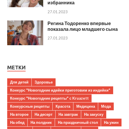
избранника
27.01.2023
Регина Тодоренко впервые
показала лицо младшего сына
27.01.2023
МЕТКИ
Для детей
Здоровье
Конкурс "Новогодние идейки приготовим из индейки"
Конкурс "Новогодние рецепты" с Kruazett
Конкурсные рецепты
Красота
Медицина
Мода
На второе
На десерт
На завтрак
На закуску
На обед
На полдник
На праздничный стол
На ужин