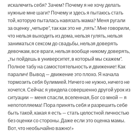
искалечить себя? Зачем? Почему я не хочу делать
нужные мне шаги? Почему и здесь я пытаюсь стать
той, которую пыталась навязать мама? Меня ругали
за оценку „четыре“, так как это не „пять“. Мне говорили,
что нельзя выходить из дома, нельзя гулять, нельзя
заниматься сексом до свадьбы, нельзя доверять
девочкам, все враги, нельзя вообще никому доверять,
„ты пойдешь в университет, в который мы скажем“.
Полное табу на самостоятельность и движение! Как
паралич! Вывод — движение это плохо. Я начала
тормозить себя булимией. Ничего не нужно, ничего не
хочется. Сейчас я увидела совершенно другой урок из
ситуации — меня спасли, вселенная, Бог со мной — я
непотопляема! Пора принять себя и разрешить себе
быть такой, какая я есть — стать целостной личностью
без оценки со стороны. Даже если это оценка мамы.
Вот, что необычайно важно!»