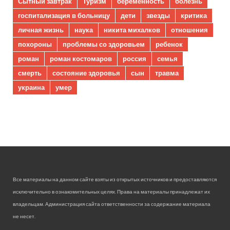
Сытный завтрак
Туризм
беременность
болезнь
госпитализация в больницу
дети
звезды
критика
личная жизнь
наука
никита михалков
отношения
похороны
проблемы со здоровьем
ребенок
роман
роман костомаров
россия
семья
смерть
состояние здоровья
сын
травма
украина
умер
Все материалы на данном сайте взяты из открытых источников и предоставляются
исключительно в ознакомительных целях. Права на материалы принадлежат их
владельцам. Администрация сайта ответственности за содержание материала
не несет.