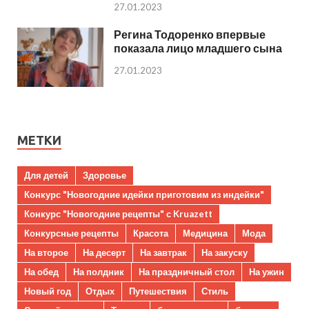
27.01.2023
Регина Тодоренко впервые
показала лицо младшего сына
27.01.2023
МЕТКИ
Для детей
Здоровье
Конкурс "Новогодние идейки приготовим из индейки"
Конкурс "Новогодние рецепты" с Kruazett
Конкурсные рецепты
Красота
Медицина
Мода
На второе
На десерт
На завтрак
На закуску
На обед
На полдник
На праздничный стол
На ужин
Новый год
Отдых
Путешествия
Стиль