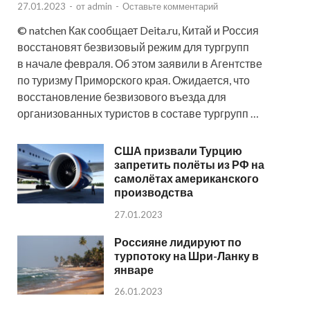
27.01.2023
-
от
admin
-
Оставьте комментарий
© natchen Как сообщает Deita.ru, Китай и Россия
восстановят безвизовый режим для тургрупп
в начале февраля. Об этом заявили в Агентстве
по туризму Приморского края. Ожидается, что
восстановление безвизового въезда для
организованных туристов в составе тургрупп …
США призвали Турцию
запретить полёты из РФ на
самолётах американского
производства
27.01.2023
Россияне лидируют по
турпотоку на Шри-Ланку в
январе
26.01.2023