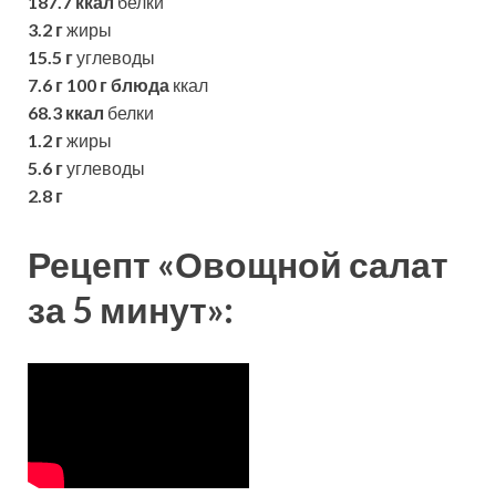
187.7 ккал
белки
3.2 г
жиры
15.5 г
углеводы
7.6 г
100 г блюда
ккал
68.3 ккал
белки
1.2 г
жиры
5.6 г
углеводы
2.8 г
Рецепт «Овощной салат
за 5 минут»: