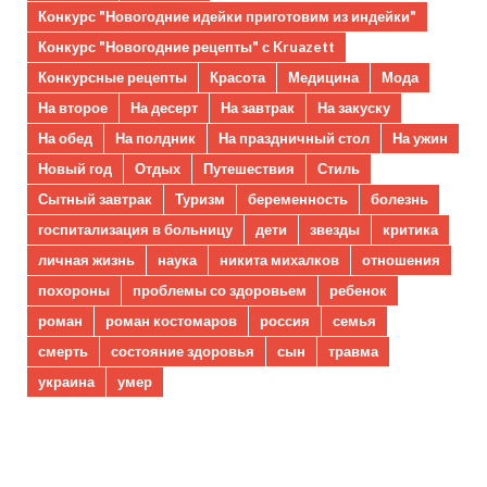
Конкурс "Новогодние идейки приготовим из индейки"
Конкурс "Новогодние рецепты" с Kruazett
Конкурсные рецепты
Красота
Медицина
Мода
На второе
На десерт
На завтрак
На закуску
На обед
На полдник
На праздничный стол
На ужин
Новый год
Отдых
Путешествия
Стиль
Сытный завтрак
Туризм
беременность
болезнь
госпитализация в больницу
дети
звезды
критика
личная жизнь
наука
никита михалков
отношения
похороны
проблемы со здоровьем
ребенок
роман
роман костомаров
россия
семья
смерть
состояние здоровья
сын
травма
украина
умер