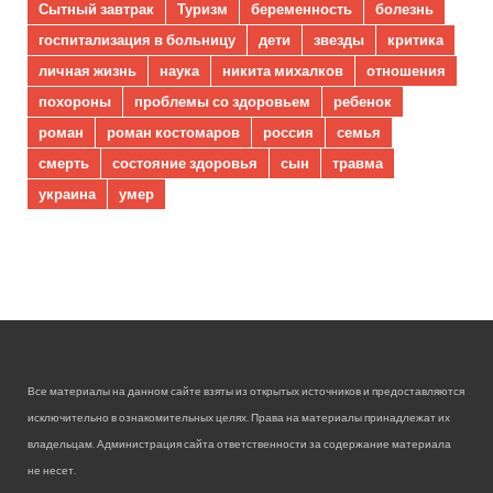
Сытный завтрак
Туризм
беременность
болезнь
госпитализация в больницу
дети
звезды
критика
личная жизнь
наука
никита михалков
отношения
похороны
проблемы со здоровьем
ребенок
роман
роман костомаров
россия
семья
смерть
состояние здоровья
сын
травма
украина
умер
Все материалы на данном сайте взяты из открытых источников и предоставляются
исключительно в ознакомительных целях. Права на материалы принадлежат их
владельцам. Администрация сайта ответственности за содержание материала
не несет.