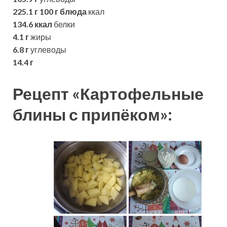
225.1 г
100 г блюда
ккал
134.6 ккал
белки
4.1 г
жиры
6.8 г
углеводы
14.4 г
Рецепт «Картофельные
блины с припёком»: