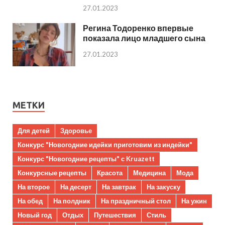
27.01.2023
Регина Тодоренко впервые
показала лицо младшего сына
27.01.2023
МЕТКИ
Для детей
Здоровье
Конкурс "Новогодние идейки приготовим из индейки"
Конкурс "Новогодние рецепты" с Kruazett
Конкурсные рецепты
Красота
Медицина
Мода
На второе
На десерт
На завтрак
На закуску
На обед
На полдник
На праздничный стол
На ужин
Новый год
Отдых
Путешествия
Стиль