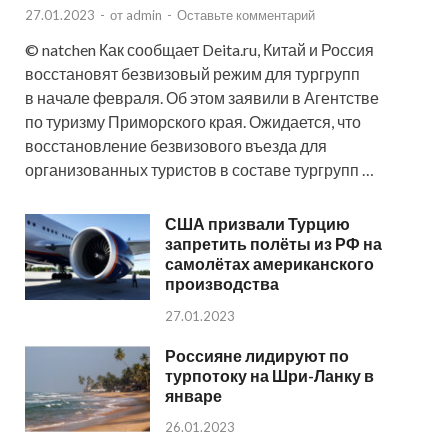
27.01.2023
-
от
admin
-
Оставьте комментарий
© natchen Как сообщает Deita.ru, Китай и Россия
восстановят безвизовый режим для тургрупп
в начале февраля. Об этом заявили в Агентстве
по туризму Приморского края. Ожидается, что
восстановление безвизового въезда для
организованных туристов в составе тургрупп …
США призвали Турцию
запретить полёты из РФ на
самолётах американского
производства
27.01.2023
Россияне лидируют по
турпотоку на Шри-Ланку в
январе
26.01.2023