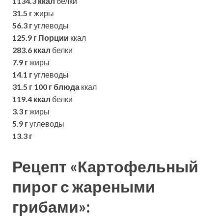
1134.3 ккал
белки
31.5 г
жиры
56.3 г
углеводы
125.9 г
Порции
ккал
283.6 ккал
белки
7.9 г
жиры
14.1 г
углеводы
31.5 г
100 г блюда
ккал
119.4 ккал
белки
3.3 г
жиры
5.9 г
углеводы
13.3 г
Рецепт «Картофельный
пирог с жареными
грибами»: