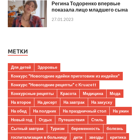
Регина Тодоренко впервые
показала лицо младшего сына
27.01.2023
МЕТКИ
Для детей
Здоровье
Конкурс "Новогодние идейки приготовим из индейки"
Конкурс "Новогодние рецепты" с Kruazett
Конкурсные рецепты
Красота
Медицина
Мода
На второе
На десерт
На завтрак
На закуску
На обед
На полдник
На праздничный стол
На ужин
Новый год
Отдых
Путешествия
Стиль
Сытный завтрак
Туризм
беременность
болезнь
госпитализация в больницу
дети
звезды
критика