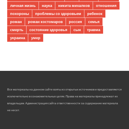
личная жизнь
наука
никита михалков
отношения
похороны
проблемы со здоровьем
ребенок
роман
роман костомаров
россия
семья
смерть
состояние здоровья
сын
травма
украина
умер
Все материалы на данном сайте взяты из открытых источников и предоставляются
исключительно в ознакомительных целях. Права на материалы принадлежат их
владельцам. Администрация сайта ответственности за содержание материала
не несет.