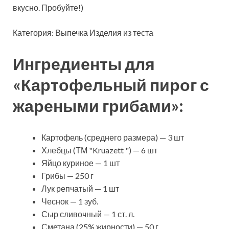
вкусно. Пробуйте!)
Категория: Выпечка Изделия из теста
Ингредиенты для
«Картофельный пирог с
жареными грибами»:
Картофель (среднего размера) — 3 шт
Хлебцы (ТМ "Kruazett ") — 6 шт
Яйцо куриное — 1 шт
Грибы — 250 г
Лук репчатый — 1 шт
Чеснок — 1 зуб.
Сыр сливочный — 1 ст. л.
Сметана (25% жирности) — 50 г