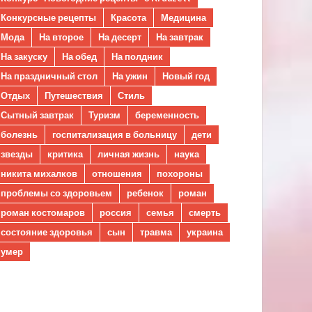
Конкурсные рецепты
Красота
Медицина
Мода
На второе
На десерт
На завтрак
На закуску
На обед
На полдник
На праздничный стол
На ужин
Новый год
Отдых
Путешествия
Стиль
Сытный завтрак
Туризм
беременность
болезнь
госпитализация в больницу
дети
звезды
критика
личная жизнь
наука
никита михалков
отношения
похороны
проблемы со здоровьем
ребенок
роман
роман костомаров
россия
семья
смерть
состояние здоровья
сын
травма
украина
умер