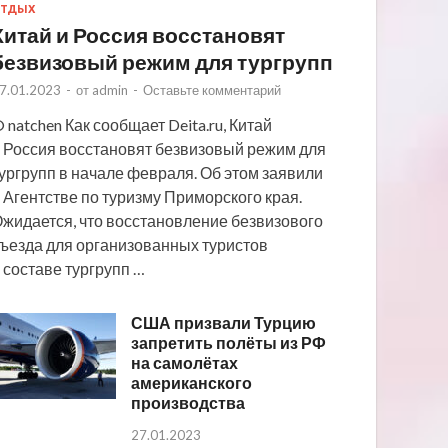
ТДЫХ
Китай и Россия восстановят
безвизовый режим для тургрупп
7.01.2023
-
от
admin
-
Оставьте комментарий
 natchen Как сообщает Deita.ru, Китай
 Россия восстановят безвизовый режим для
ургрупп в начале февраля. Об этом заявили
 Агентстве по туризму Приморского края.
жидается, что восстановление безвизового
ъезда для организованных туристов
 составе тургрупп …
США призвали Турцию
запретить полёты из РФ
на самолётах
американского
производства
27.01.2023