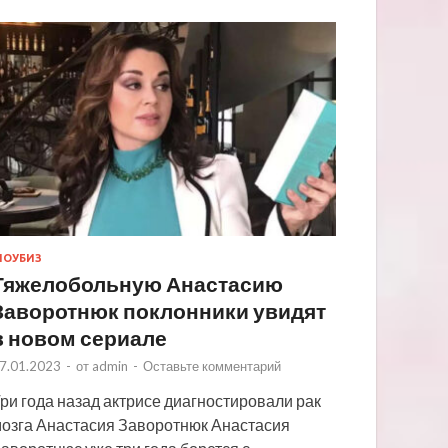
ОУБИЗ
Тяжелобольную Анастасию
Заворотнюк поклонники увидят
в новом сериале
7.01.2023
-
от
admin
-
Оставьте комментарий
ри года назад актрисе диагностировали рак
озга Анастасия Заворотнюк Анастасия