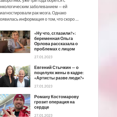
аворотнюс уже три года борется с
нкологическим заболеванием — ей
иагностировали рак мозга. Однако
оявилась информация о том, что скоро …
«Ну что, сглазили?»:
беременная Ольга
Орлова рассказала о
проблемах с лицом
27.01.2023
Евгений Стычкин — о
поцелуях жены в кадре:
«Артисты разве люди?»
27.01.2023
Роману Костомарову
грозит операция на
сердце
27.01.2023