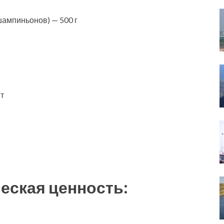
ампиньонов) — 500 г
шт
еская ценность: