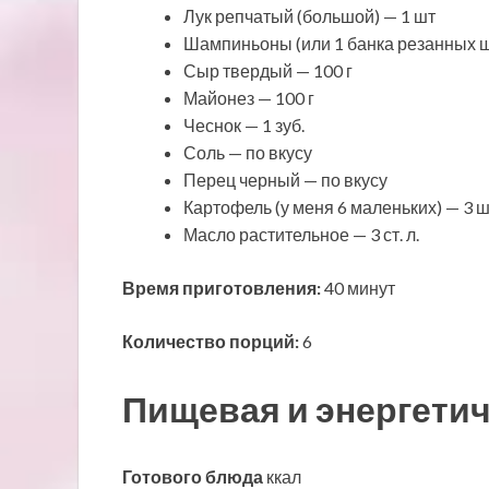
Лук репчатый (большой) — 1 шт
Шампиньоны (или 1 банка резанных ш
Сыр твердый — 100 г
Майонез — 100 г
Чеснок — 1 зуб.
Соль — по вкусу
Перец черный — по вкусу
Картофель (у меня 6 маленьких) — 3 
Масло растительное — 3 ст. л.
Время приготовления:
40 минут
Количество порций:
6
Пищевая и энергетич
Готового блюда
ккал