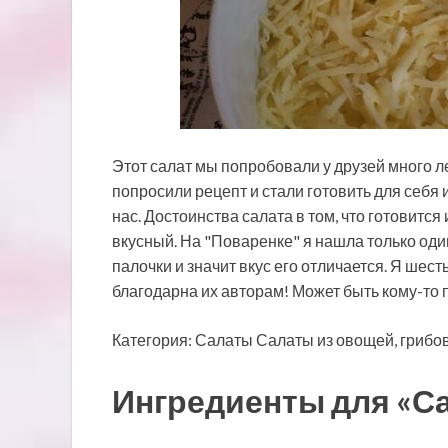
Этот салат мы попробовали у друзей много ле
попросили рецепт и стали готовить для себя и
нас. Достоинства салата в том, что готовится
вкусный. На "Поваренке" я нашла только оди
палочки и значит вкус его отличается. Я шест
благодарна их авторам! Может быть кому-то пр
Категория: Салаты Салаты из овощей, грибов
Ингредиенты для «Са