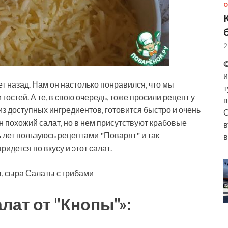
О
2
©
и
т назад. Нам он настолько понравился, что мы
т
 гостей. А те, в свою очередь, тоже просили рецепт у
в
 из доступных ингредиентов, готовится быстро и
очень
О
н похожий салат, но в нем присутствуют крабовые
в
ь лет пользуюсь рецептами "Поварят" и так
в
идется по вкусу и этот салат.
, сыра Салаты с грибами
лат от "Кнопы"»: