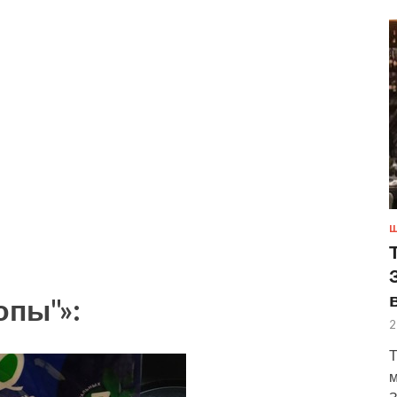
Ш
опы"»:
2
Т
м