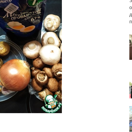
З
о
д
п