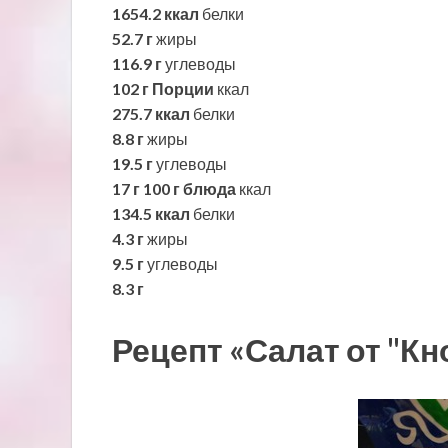
1654.2 ккал
белки
52.7 г
жиры
116.9 г
углеводы
102 г
Порции
ккал
275.7 ккал
белки
8.8 г
жиры
19.5 г
углеводы
17 г
100 г блюда
ккал
134.5 ккал
белки
4.3 г
жиры
9.5 г
углеводы
8.3 г
Рецепт «Салат от "Кн