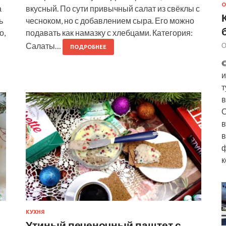
О
а
вкусный. По сути привычный салат из свёклы с
ь
чесноком, но с добавлением сыра. Его можно
о,
подавать как намазку с хлебцами. Категория:
Салаты…
О
ПОДРОБНЕЕ
©
и
т
в
О
в
в
ф
к
КУХНЯ
Утиный печеночный паштет с