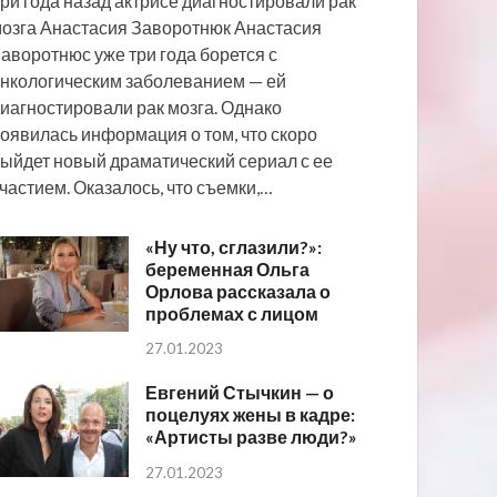
ри года назад актрисе диагностировали рак
озга Анастасия Заворотнюк Анастасия
аворотнюс уже три года борется с
нкологическим заболеванием — ей
иагностировали рак мозга. Однако
оявилась информация о том, что скоро
ыйдет новый драматический сериал с ее
частием. Оказалось, что съемки,…
«Ну что, сглазили?»:
беременная Ольга
Орлова рассказала о
проблемах с лицом
27.01.2023
Евгений Стычкин — о
поцелуях жены в кадре:
«Артисты разве люди?»
27.01.2023