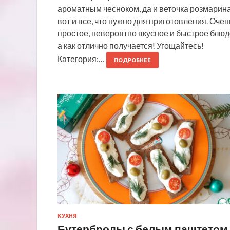
ароматным чесноком, да и веточка розмарин
вот и все, что нужно для приготовления. Очен
простое, невероятно вкусное и быстрое блюд
а как отлично получается! Угощайтесь!
Категория:…
ПОДРОБНЕЕ
КУХНЯ
Бутерброды с белым паштетом