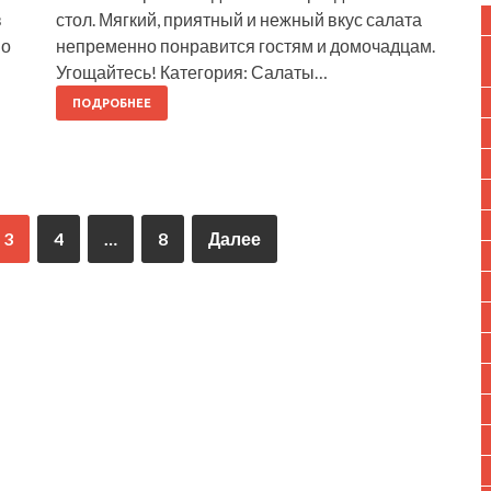
в
стол. Мягкий, приятный и нежный вкус салата
но
непременно понравится гостям и домочадцам.
Угощайтесь! Категория: Салаты…
ПОДРОБНЕЕ
3
4
…
8
Далее