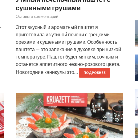
сушеными грушами
Оставьте комментарий
.
Этот вкусный и ароматный паштет я
приготовила из утиной печени с грецкими
орехами и сушеными грушами. Особенность
паштета — это запекание в духовке при низкой
температуре. Паштет будет мягким, сочным и
останется аппетитного нежно-розового цвета.
Новогодние каникулы это…
ПОДРОБНЕЕ