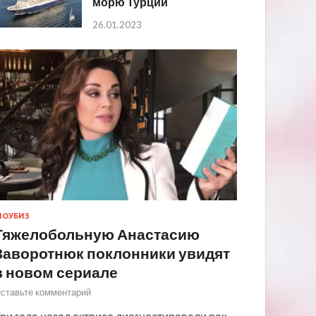
морю Турции
26.01.2023
ОУБИЗ
Тяжелобольную Анастасию
Заворотнюк поклонники увидят
в новом сериале
ставьте комментарий