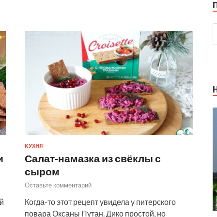
КУХНЯ
и
Салат-намазка из свёклы с
сыром
Оставьте комментарий
й
Когда-то этот рецепт увидела у питерского
повара Оксаны Путан. Дико простой, но