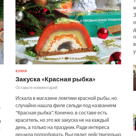
Т
м
З
о
д
п
в
у
КУХНЯ
Закуска «Красная рыбка»
Оставьте комментарий
Искала в магазине ломтики красной рыбы, но
случайно нашла филе сельди под названием
.
"Красная рыбка". Конечно, в составе есть
краситель, но это же закуска не на каждый
а
день, а только на праздник. Ради интереса
!
решила попробовать. Выглядит действительно