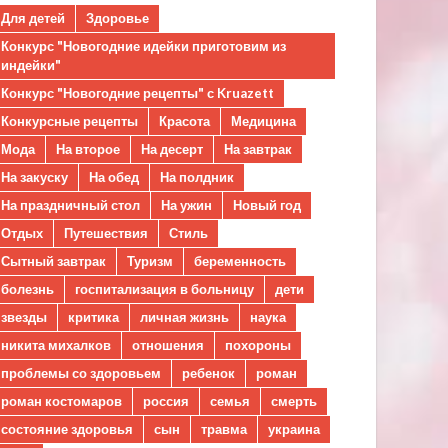
Для детей
Здоровье
Конкурс "Новогодние идейки приготовим из
индейки"
Конкурс "Новогодние рецепты" с Kruazett
Конкурсные рецепты
Красота
Медицина
Мода
На второе
На десерт
На завтрак
На закуску
На обед
На полдник
На праздничный стол
На ужин
Новый год
Отдых
Путешествия
Стиль
Сытный завтрак
Туризм
беременность
болезнь
госпитализация в больницу
дети
звезды
критика
личная жизнь
наука
никита михалков
отношения
похороны
проблемы со здоровьем
ребенок
роман
роман костомаров
россия
семья
смерть
состояние здоровья
сын
травма
украина